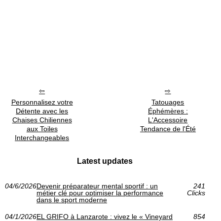
Personnalisez votre
Tatouages
Détente avec les
Éphémères :
Chaises Chiliennes
L'Accessoire
aux Toiles
Tendance de l'Été
Interchangeables
Latest updates
04/6/2026
Devenir préparateur mental sportif : un
241
métier clé pour optimiser la performance
Clicks
dans le sport moderne
04/1/2026
EL GRIFO à Lanzarote : vivez le « Vineyard
854