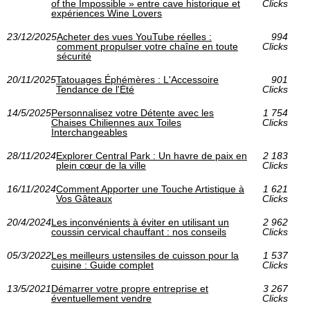
of the Impossible » entre cave historique et
Clicks
expériences Wine Lovers
23/12/2025
Acheter des vues YouTube réelles :
994
comment propulser votre chaîne en toute
Clicks
sécurité
20/11/2025
Tatouages Éphémères : L'Accessoire
901
Tendance de l'Été
Clicks
14/5/2025
Personnalisez votre Détente avec les
1 754
Chaises Chiliennes aux Toiles
Clicks
Interchangeables
28/11/2024
Explorer Central Park : Un havre de paix en
2 183
plein cœur de la ville
Clicks
16/11/2024
Comment Apporter une Touche Artistique à
1 621
Vos Gâteaux
Clicks
20/4/2024
Les inconvénients à éviter en utilisant un
2 962
coussin cervical chauffant : nos conseils
Clicks
05/3/2022
Les meilleurs ustensiles de cuisson pour la
1 537
cuisine : Guide complet
Clicks
13/5/2021
Démarrer votre propre entreprise et
3 267
éventuellement vendre
Clicks