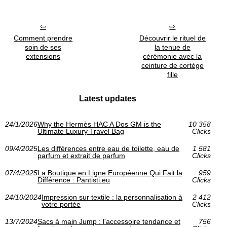
Comment prendre
Découvrir le rituel de
soin de ses
la tenue de
extensions
cérémonie avec la
ceinture de cortège
fille
Latest updates
24/1/2026
Why the Hermès HAC A Dos GM is the
10 358
Ultimate Luxury Travel Bag
Clicks
09/4/2025
Les différences entre eau de toilette, eau de
1 581
parfum et extrait de parfum
Clicks
07/4/2025
La Boutique en Ligne Européenne Qui Fait la
959
Différence : Pantisti.eu
Clicks
24/10/2024
Impression sur textile : la personnalisation à
2 412
votre portée
Clicks
13/7/2024
Sacs à main Jump : l'accessoire tendance et
756