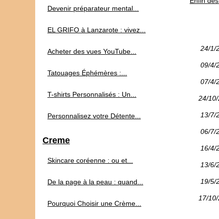
Enfin des 
Devenir préparateur mental...
EL GRIFO à Lanzarote : vivez...
24/1/
Acheter des vues YouTube...
09/4/
Tatouages Éphémères :...
07/4/
T-shirts Personnalisés : Un...
24/10
13/7/
Personnalisez votre Détente...
06/7/
Creme
16/4/
Skincare coréenne : ou et...
13/6/
19/5/
De la page à la peau : quand...
17/10
Pourquoi Choisir une Crème...