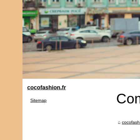
cocofashion.fr
Com
Sitemap
cocofashi