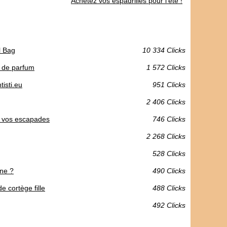
Achetez vos espadrilles pour l'été !
l Bag
10 334 Clicks
t de parfum
1 572 Clicks
isti.eu
951 Clicks
2 406 Clicks
r vos escapades
746 Clicks
2 268 Clicks
528 Clicks
nne ?
490 Clicks
e cortège fille
488 Clicks
492 Clicks