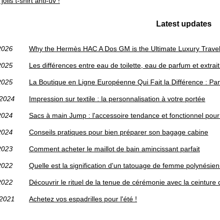
jolis t-shirt anti-uv !
Latest updates
2026
Why the Hermès HAC A Dos GM is the Ultimate Luxury Trave
2025
Les différences entre eau de toilette, eau de parfum et extrai
2025
La Boutique en Ligne Européenne Qui Fait la Différence : Pant
/2024
Impression sur textile : la personnalisation à votre portée
2024
Sacs à main Jump : l'accessoire tendance et fonctionnel pou
2024
Conseils pratiques pour bien préparer son bagage cabine
2023
Comment acheter le maillot de bain amincissant parfait
2022
Quelle est la signification d'un tatouage de femme polynésie
2022
Découvrir le rituel de la tenue de cérémonie avec la ceinture d
/2021
Achetez vos espadrilles pour l'été !