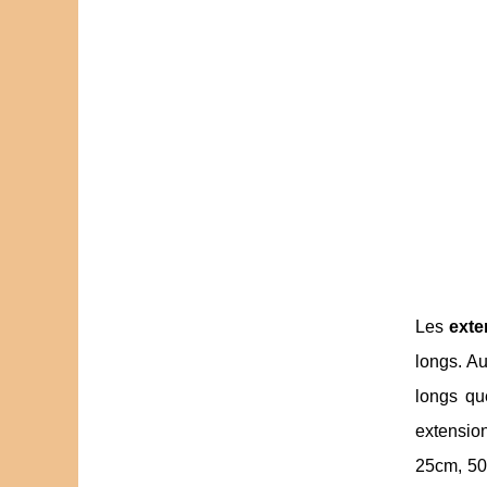
Les
exte
longs. Au
longs qu
extensio
25cm, 50