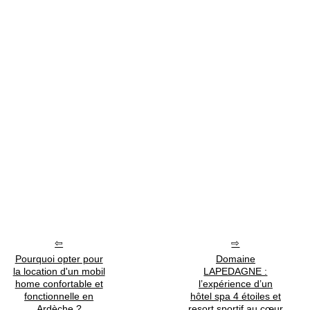
Pourquoi opter pour
Domaine
la location d'un mobil
LAPEDAGNE :
home confortable et
l’expérience d’un
fonctionnelle en
hôtel spa 4 étoiles et
Ardèche ?
resort sportif au cœur