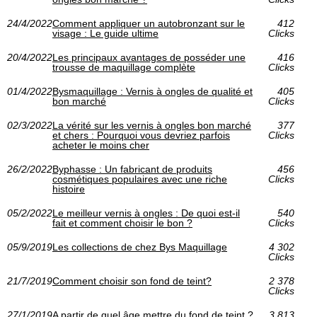
24/4/2022
Comment appliquer un autobronzant sur le
412
visage : Le guide ultime
Clicks
20/4/2022
Les principaux avantages de posséder une
416
trousse de maquillage complète
Clicks
01/4/2022
Bysmaquillage : Vernis à ongles de qualité et
405
bon marché
Clicks
02/3/2022
La vérité sur les vernis à ongles bon marché
377
et chers : Pourquoi vous devriez parfois
Clicks
acheter le moins cher
26/2/2022
Byphasse : Un fabricant de produits
456
cosmétiques populaires avec une riche
Clicks
histoire
05/2/2022
Le meilleur vernis à ongles : De quoi est-il
540
fait et comment choisir le bon ?
Clicks
05/9/2019
Les collections de chez Bys Maquillage
4 302
Clicks
21/7/2019
Comment choisir son fond de teint?
2 378
Clicks
27/1/2019
A partir de quel âge mettre du fond de teint ?
3 813