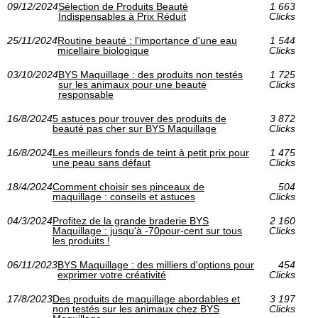
09/12/2024
Sélection de Produits Beauté
1 663
Indispensables à Prix Réduit
Clicks
25/11/2024
Routine beauté : l'importance d'une eau
1 544
micellaire biologique
Clicks
03/10/2024
BYS Maquillage : des produits non testés
1 725
sur les animaux pour une beauté
Clicks
responsable
16/8/2024
5 astuces pour trouver des produits de
3 872
beauté pas cher sur BYS Maquillage
Clicks
16/8/2024
Les meilleurs fonds de teint à petit prix pour
1 475
une peau sans défaut
Clicks
18/4/2024
Comment choisir ses pinceaux de
504
maquillage : conseils et astuces
Clicks
04/3/2024
Profitez de la grande braderie BYS
2 160
Maquillage : jusqu'à -70pour-cent sur tous
Clicks
les produits !
06/11/2023
BYS Maquillage : des milliers d'options pour
454
exprimer votre créativité
Clicks
17/8/2023
Des produits de maquillage abordables et
3 197
non testés sur les animaux chez BYS
Clicks