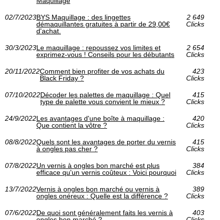
Maquillage
02/7/2023
BYS Maquillage : des lingettes
2 649
démaquillantes gratuites à partir de 29,00€
Clicks
d'achat.
30/3/2023
Le maquillage : repoussez vos limites et
2 654
exprimez-vous ! Conseils pour les débutants
Clicks
20/11/2022
Comment bien profiter de vos achats du
423
Black Friday ?
Clicks
07/10/2022
Décoder les palettes de maquillage : Quel
415
type de palette vous convient le mieux ?
Clicks
24/9/2022
Les avantages d'une boîte à maquillage :
420
Que contient la vôtre ?
Clicks
08/8/2022
Quels sont les avantages de porter du vernis
415
à ongles pas cher ?
Clicks
07/8/2022
Un vernis à ongles bon marché est plus
384
efficace qu'un vernis coûteux : Voici pourquoi
Clicks
13/7/2022
Vernis à ongles bon marché ou vernis à
389
ongles onéreux : Quelle est la différence ?
Clicks
07/6/2022
De quoi sont généralement faits les vernis à
403
ongles bon marché ?
Clicks