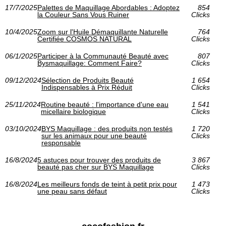
17/7/2025
Palettes de Maquillage Abordables : Adoptez
854
la Couleur Sans Vous Ruiner
Clicks
10/4/2025
Zoom sur l'Huile Démaquillante Naturelle
764
Certifiée COSMOS NATURAL
Clicks
06/1/2025
Participer à la Communauté Beauté avec
807
Bysmaquillage: Comment Faire?
Clicks
09/12/2024
Sélection de Produits Beauté
1 654
Indispensables à Prix Réduit
Clicks
25/11/2024
Routine beauté : l'importance d'une eau
1 541
micellaire biologique
Clicks
03/10/2024
BYS Maquillage : des produits non testés
1 720
sur les animaux pour une beauté
Clicks
responsable
16/8/2024
5 astuces pour trouver des produits de
3 867
beauté pas cher sur BYS Maquillage
Clicks
16/8/2024
Les meilleurs fonds de teint à petit prix pour
1 473
une peau sans défaut
Clicks