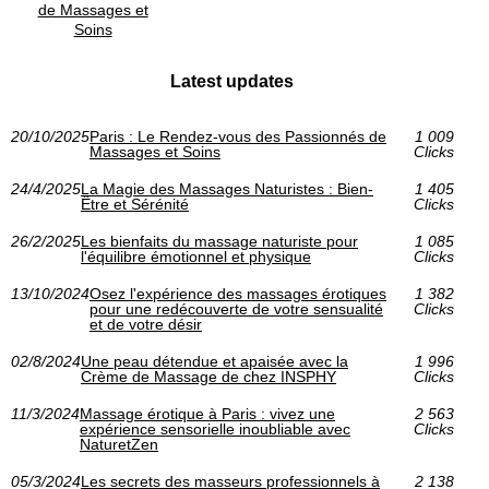
de Massages et
Soins
Latest updates
20/10/2025
Paris : Le Rendez-vous des Passionnés de
1 009
Massages et Soins
Clicks
24/4/2025
La Magie des Massages Naturistes : Bien-
1 405
Être et Sérénité
Clicks
26/2/2025
Les bienfaits du massage naturiste pour
1 085
l'équilibre émotionnel et physique
Clicks
13/10/2024
Osez l'expérience des massages érotiques
1 382
pour une redécouverte de votre sensualité
Clicks
et de votre désir
02/8/2024
Une peau détendue et apaisée avec la
1 996
Crème de Massage de chez INSPHY
Clicks
11/3/2024
Massage érotique à Paris : vivez une
2 563
expérience sensorielle inoubliable avec
Clicks
NaturetZen
05/3/2024
Les secrets des masseurs professionnels à
2 138