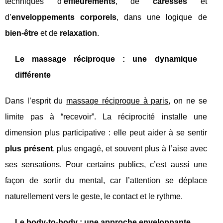
techniques d’
effleurements
, de
caresses
et
d’
enveloppements corporels
, dans une logique de
bien-être
et de
relaxation
.
Le massage réciproque : une dynamique
différente
Dans l’esprit du
massage réciproque à paris
, on ne se
limite pas à “recevoir”. La réciprocité installe une
dimension plus participative : elle peut aider à se sentir
plus présent
, plus engagé, et souvent plus à l’aise avec
ses sensations. Pour certains publics, c’est aussi une
façon de sortir du mental, car l’attention se déplace
naturellement vers le geste, le contact et le rythme.
Le body-to-body : une approche enveloppante