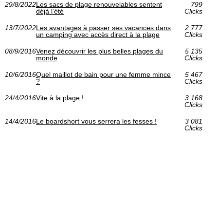
29/8/2022
Les sacs de plage renouvelables sentent
799
déjà l’été
Clicks
13/7/2022
Les avantages à passer ses vacances dans
2 777
un camping avec accès direct à la plage
Clicks
08/9/2016
Venez découvrir les plus belles plages du
5 135
monde
Clicks
10/6/2016
Quel maillot de bain pour une femme mince
5 467
?
Clicks
24/4/2016
Vite à la plage !
3 168
Clicks
14/4/2016
Le boardshort vous serrera les fesses !
3 081
Clicks