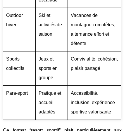
Outdoor
Ski et
Vacances de
hiver
activités de
montagne complètes,
saison
alternance effort et
détente
Sports
Jeux et
Convivialité, cohésion,
collectifs
sports en
plaisir partagé
groupe
Para-sport
Pratique et
Accessibilité,
accueil
inclusion, expérience
adaptés
sportive valorisante
Ce format “resort sportif” plaît particulièrement aux