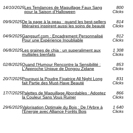
14/10/2025
Les Tendances de Maquillage Faux Sang
800
pour la Saison d'Halloween
Clicks
09/9/2025
De la page à la peau : quand les best-sellers
814
littéraires inspirent aussi les soins de beauté
Clicks
04/9/2025
Gangsurf.com : Encadrement Personnalisé
812
Pour une Expérience Inoubliable
Clicks
06/8/2025
Les graines de chia : un superaliment aux
1 308
multiples bienfaits
Clicks
02/8/2025
Quand l'Humour Rencontre la Sensibilité :
853
L'Approche Unique de Dongou Zidane
Clicks
20/7/2025
Pourquoi la Poudre Fixatrice All Night Long
831
fait Partie des Must-Have Beauté
Clicks
17/7/2025
Palettes de Maquillage Abordables : Adoptez
866
la Couleur Sans Vous Ruiner
Clicks
29/6/2025
Valorisation Optimale du Bois : De l'Arbre à
1 640
l'Énergie avec Alliance Forêts Bois
Clicks