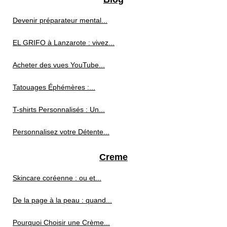
Devenir préparateur mental...
EL GRIFO à Lanzarote : vivez...
Acheter des vues YouTube...
Tatouages Éphémères :...
T-shirts Personnalisés : Un...
Personnalisez votre Détente...
Creme
Skincare coréenne : ou et...
De la page à la peau : quand...
Pourquoi Choisir une Crème...