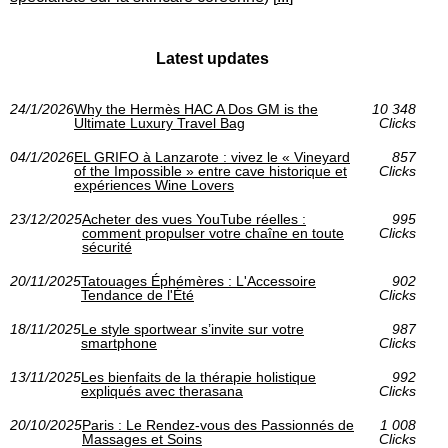
Latest updates
24/1/2026
Why the Hermès HAC A Dos GM is the
10 348
Ultimate Luxury Travel Bag
Clicks
04/1/2026
EL GRIFO à Lanzarote : vivez le « Vineyard
857
of the Impossible » entre cave historique et
Clicks
expériences Wine Lovers
23/12/2025
Acheter des vues YouTube réelles :
995
comment propulser votre chaîne en toute
Clicks
sécurité
20/11/2025
Tatouages Éphémères : L'Accessoire
902
Tendance de l'Été
Clicks
18/11/2025
Le style sportwear s’invite sur votre
987
smartphone
Clicks
13/11/2025
Les bienfaits de la thérapie holistique
992
expliqués avec therasana
Clicks
20/10/2025
Paris : Le Rendez-vous des Passionnés de
1 008
Massages et Soins
Clicks