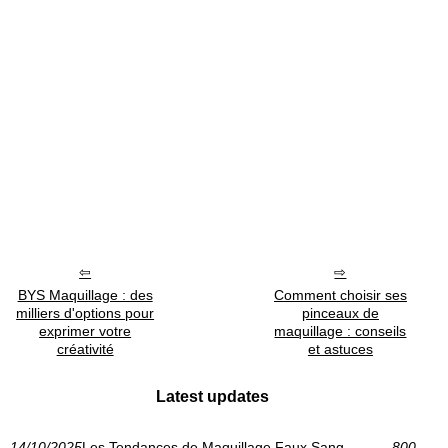
BYS Maquillage : des
Comment choisir ses
milliers d'options pour
pinceaux de
exprimer votre
maquillage : conseils
créativité
et astuces
Latest updates
14/10/2025
Les Tendances de Maquillage Faux Sang
800