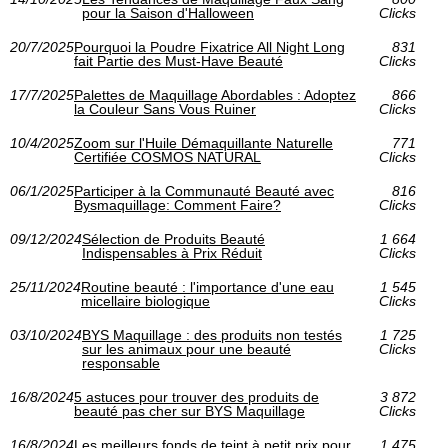
pour la Saison d'Halloween
Clicks
20/7/2025
Pourquoi la Poudre Fixatrice All Night Long
831
fait Partie des Must-Have Beauté
Clicks
17/7/2025
Palettes de Maquillage Abordables : Adoptez
866
la Couleur Sans Vous Ruiner
Clicks
10/4/2025
Zoom sur l'Huile Démaquillante Naturelle
771
Certifiée COSMOS NATURAL
Clicks
06/1/2025
Participer à la Communauté Beauté avec
816
Bysmaquillage: Comment Faire?
Clicks
09/12/2024
Sélection de Produits Beauté
1 664
Indispensables à Prix Réduit
Clicks
25/11/2024
Routine beauté : l'importance d'une eau
1 545
micellaire biologique
Clicks
03/10/2024
BYS Maquillage : des produits non testés
1 725
sur les animaux pour une beauté
Clicks
responsable
16/8/2024
5 astuces pour trouver des produits de
3 872
beauté pas cher sur BYS Maquillage
Clicks
16/8/2024
Les meilleurs fonds de teint à petit prix pour
1 475