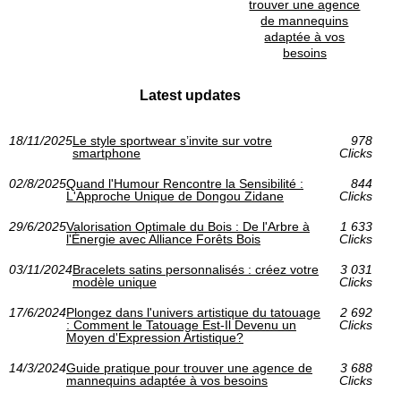
trouver une agence
de mannequins
adaptée à vos
besoins
Latest updates
18/11/2025
Le style sportwear s’invite sur votre
978
smartphone
Clicks
02/8/2025
Quand l'Humour Rencontre la Sensibilité :
844
L'Approche Unique de Dongou Zidane
Clicks
29/6/2025
Valorisation Optimale du Bois : De l'Arbre à
1 633
l'Énergie avec Alliance Forêts Bois
Clicks
03/11/2024
Bracelets satins personnalisés : créez votre
3 031
modèle unique
Clicks
17/6/2024
Plongez dans l'univers artistique du tatouage
2 692
: Comment le Tatouage Est-Il Devenu un
Clicks
Moyen d'Expression Artistique?
14/3/2024
Guide pratique pour trouver une agence de
3 688
mannequins adaptée à vos besoins
Clicks