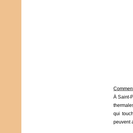
Comment 
À Saint-P
thermales
qui touc
peuvent a