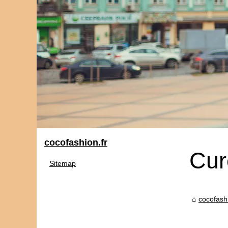
cocofashion.fr
Cur
Sitemap
cocofashi