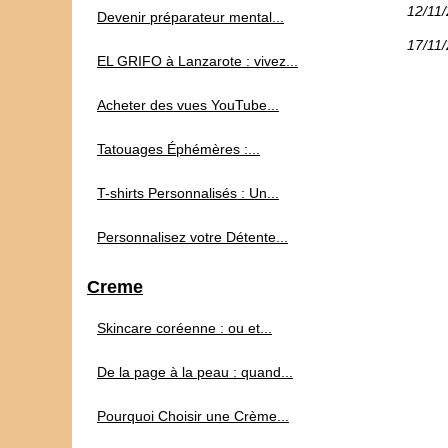
12/11
Devenir préparateur mental...
17/11
EL GRIFO à Lanzarote : vivez...
Acheter des vues YouTube...
Tatouages Éphémères :...
T-shirts Personnalisés : Un...
Personnalisez votre Détente...
Creme
Skincare coréenne : ou et...
De la page à la peau : quand...
Pourquoi Choisir une Crème...