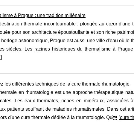
lisme à Prague : une tradition millénaire
estination thermale incontournable : plongée au cœur d'une tr
ouée pour son architecture époustouflante et son riche patrim
 horloge astronomique, Prague est aussi une ville d'eau où le t
es siècles. Les racines historiques du thermalisme à Prague
.
]
 les différentes techniques de la cure thermale rhumatologie
hermale en rhumatologie est une approche thérapeutique nature
males. Les eaux thermales, riches en minéraux, associées à
ux patients souffrant de maladies rhumatismales. Dans cet arti
 lors d'une cure thermale dédiée à la rhumatologie. Qu (
cure t