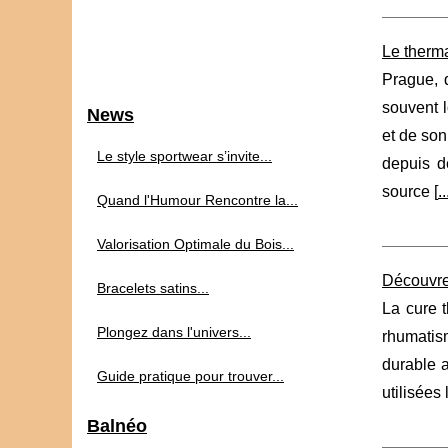
Le therma
Prague, d
souvent l
News
et de son
Le style sportwear s’invite...
depuis d
source [
..
Quand l'Humour Rencontre la...
Valorisation Optimale du Bois...
Découvrez
Bracelets satins...
La cure t
Plongez dans l'univers...
rhumatis
durable a
Guide pratique pour trouver...
utilisées
Balnéo