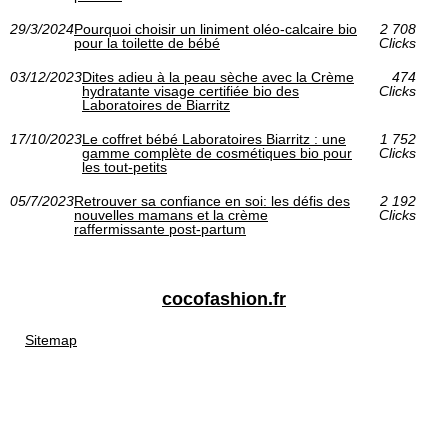
29/3/2024
Pourquoi choisir un liniment oléo-calcaire bio
2 708
pour la toilette de bébé
Clicks
03/12/2023
Dites adieu à la peau sèche avec la Crème
474
hydratante visage certifiée bio des
Clicks
Laboratoires de Biarritz
17/10/2023
Le coffret bébé Laboratoires Biarritz : une
1 752
gamme complète de cosmétiques bio pour
Clicks
les tout-petits
05/7/2023
Retrouver sa confiance en soi: les défis des
2 192
nouvelles mamans et la crème
Clicks
raffermissante post-partum
cocofashion.fr
Sitemap