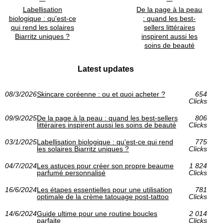
Labellisation
De la page à la peau
biologique : qu'est-ce
: quand les best-
qui rend les solaires
sellers littéraires
Biarritz uniques ?
inspirent aussi les
soins de beauté
Latest updates
08/3/2026
Skincare coréenne : ou et quoi acheter ?
654
Clicks
09/9/2025
De la page à la peau : quand les best-sellers
806
littéraires inspirent aussi les soins de beauté
Clicks
03/1/2025
Labellisation biologique : qu'est-ce qui rend
775
les solaires Biarritz uniques ?
Clicks
04/7/2024
Les astuces pour créer son propre beaume
1 824
parfumé personnalisé
Clicks
16/6/2024
Les étapes essentielles pour une utilisation
781
optimale de la crème tatouage post-tattoo
Clicks
14/6/2024
Guide ultime pour une routine boucles
2 014
parfaite
Clicks