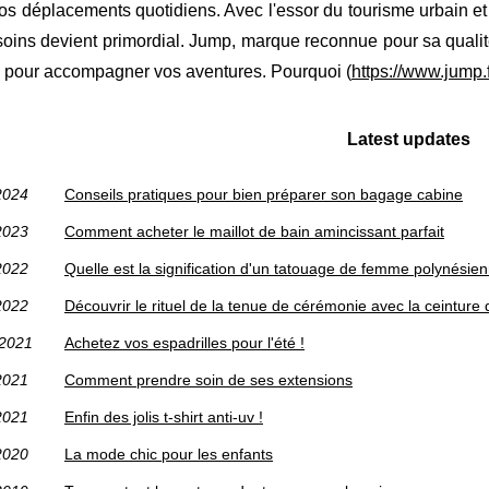
 nos déplacements quotidiens. Avec l'essor du tourisme urbain et
oins devient primordial. Jump, marque reconnue pour sa qualit
s pour accompagner vos aventures. Pourquoi (
https://www.jump.
Latest updates
2024
Conseils pratiques pour bien préparer son bagage cabine
2023
Comment acheter le maillot de bain amincissant parfait
2022
Quelle est la signification d'un tatouage de femme polynésie
2022
Découvrir le rituel de la tenue de cérémonie avec la ceinture d
/2021
Achetez vos espadrilles pour l'été !
2021
Comment prendre soin de ses extensions
2021
Enfin des jolis t-shirt anti-uv !
2020
La mode chic pour les enfants