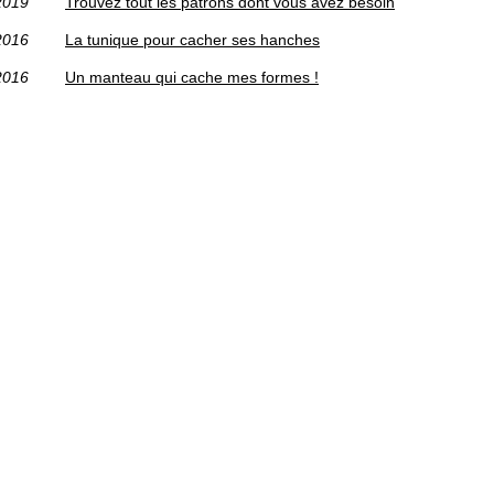
2019
Trouvez tout les patrons dont vous avez besoin
2016
La tunique pour cacher ses hanches
2016
Un manteau qui cache mes formes !