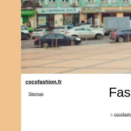
cocofashion.fr
Fas
Sitemap
cocofashi