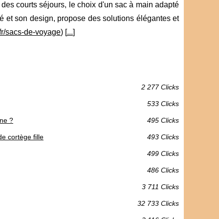
 des courts séjours, le choix d'un sac à main adapté
é et son design, propose des solutions élégantes et
fr/sacs-de-voyage
) [
...
]
2 277 Clicks
533 Clicks
nne ?
495 Clicks
e cortège fille
493 Clicks
499 Clicks
486 Clicks
3 711 Clicks
32 733 Clicks