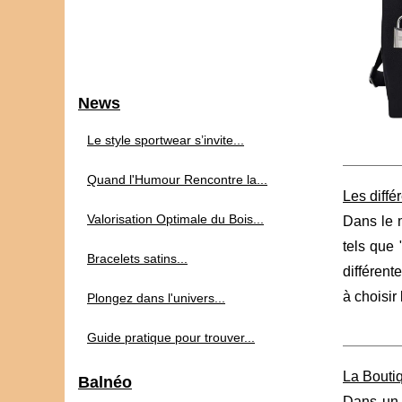
News
Le style sportwear s’invite...
Quand l'Humour Rencontre la...
Les diffé
Valorisation Optimale du Bois...
Dans le m
tels que 
Bracelets satins...
différent
à choisir 
Plongez dans l'univers...
Guide pratique pour trouver...
La Boutiq
Balnéo
Dans un 