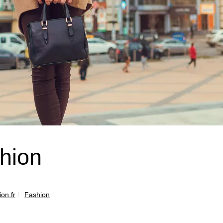
hion
on.fr
Fashion