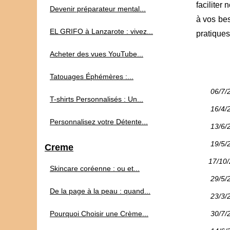
faciliter
Devenir préparateur mental...
à vos bes
EL GRIFO à Lanzarote : vivez...
pratique
Acheter des vues YouTube...
Tatouages Éphémères :...
06/7/
T-shirts Personnalisés : Un...
16/4/
Personnalisez votre Détente...
13/6/
19/5/
Creme
17/10
Skincare coréenne : ou et...
29/5/
De la page à la peau : quand...
23/3/
Pourquoi Choisir une Crème...
30/7/