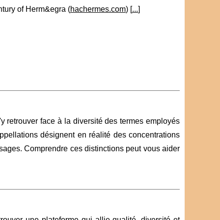
entury of Herm&egra (
hachermes.com
) [
...
]
'y retrouver face à la diversité des termes employés
appellations désignent en réalité des concentrations
 usages. Comprendre ces distinctions peut vous aider
ver une plateforme qui allie qualité, diversité et