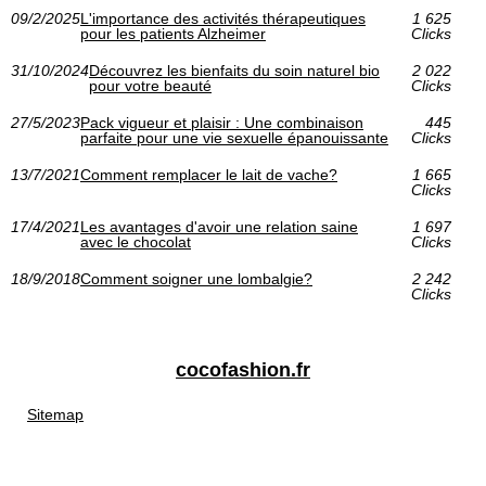
09/2/2025
L'importance des activités thérapeutiques
1 625
pour les patients Alzheimer
Clicks
31/10/2024
Découvrez les bienfaits du soin naturel bio
2 022
pour votre beauté
Clicks
27/5/2023
Pack vigueur et plaisir : Une combinaison
445
parfaite pour une vie sexuelle épanouissante
Clicks
13/7/2021
Comment remplacer le lait de vache?
1 665
Clicks
17/4/2021
Les avantages d'avoir une relation saine
1 697
avec le chocolat
Clicks
18/9/2018
Comment soigner une lombalgie?
2 242
Clicks
cocofashion.fr
Sitemap