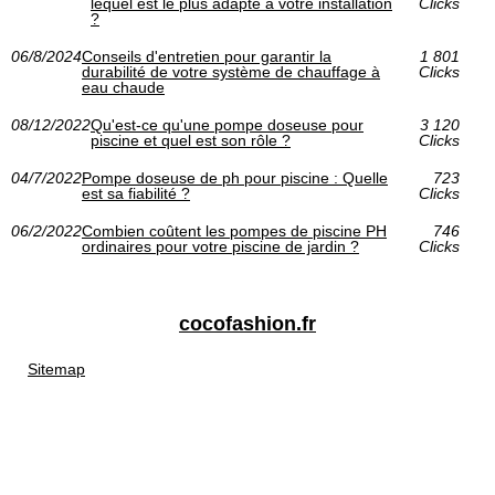
lequel est le plus adapté à votre installation
Clicks
?
06/8/2024
Conseils d'entretien pour garantir la
1 801
durabilité de votre système de chauffage à
Clicks
eau chaude
08/12/2022
Qu'est-ce qu'une pompe doseuse pour
3 120
piscine et quel est son rôle ?
Clicks
04/7/2022
Pompe doseuse de ph pour piscine : Quelle
723
est sa fiabilité ?
Clicks
06/2/2022
Combien coûtent les pompes de piscine PH
746
ordinaires pour votre piscine de jardin ?
Clicks
cocofashion.fr
Sitemap