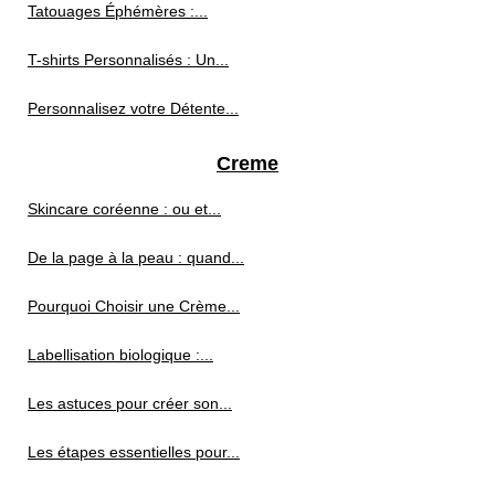
Tatouages Éphémères :...
T-shirts Personnalisés : Un...
Personnalisez votre Détente...
Creme
Skincare coréenne : ou et...
De la page à la peau : quand...
Pourquoi Choisir une Crème...
Labellisation biologique :...
Les astuces pour créer son...
Les étapes essentielles pour...