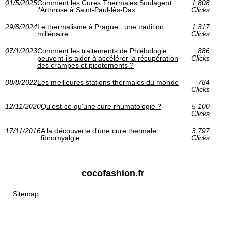
01/5/2025
Comment les Cures Thermales Soulagent
1 808
l'Arthrose à Saint-Paul-lès-Dax
Clicks
29/8/2024
Le thermalisme à Prague : une tradition
1 317
millénaire
Clicks
07/1/2023
Comment les traitements de Phlébologie
886
peuvent-ils aider à accélérer la récupération
Clicks
des crampes et picotements ?
08/8/2022
Les meilleures stations thermales du monde
784
Clicks
12/11/2020
Qu'est-ce qu'une cure rhumatologie ?
5 100
Clicks
17/11/2016
A la découverte d'une cure thermale
3 797
fibromyalgie
Clicks
cocofashion.fr
Sitemap