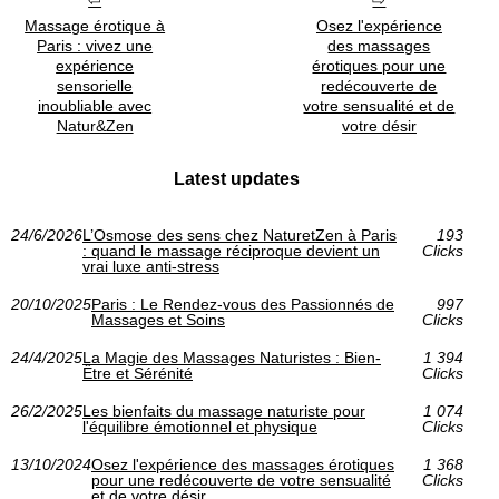
Massage érotique à
Osez l'expérience
Paris : vivez une
des massages
expérience
érotiques pour une
sensorielle
redécouverte de
inoubliable avec
votre sensualité et de
Natur&Zen
votre désir
Latest updates
24/6/2026
L’Osmose des sens chez NaturetZen à Paris
193
: quand le massage réciproque devient un
Clicks
vrai luxe anti-stress
20/10/2025
Paris : Le Rendez-vous des Passionnés de
997
Massages et Soins
Clicks
24/4/2025
La Magie des Massages Naturistes : Bien-
1 394
Être et Sérénité
Clicks
26/2/2025
Les bienfaits du massage naturiste pour
1 074
l'équilibre émotionnel et physique
Clicks
13/10/2024
Osez l'expérience des massages érotiques
1 368
pour une redécouverte de votre sensualité
Clicks
et de votre désir