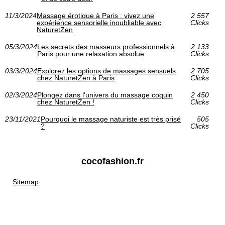
11/3/2024
Massage érotique à Paris : vivez une
2 557
expérience sensorielle inoubliable avec
Clicks
NaturetZen
05/3/2024
Les secrets des masseurs professionnels à
2 133
Paris pour une relaxation absolue
Clicks
03/3/2024
Explorez les options de massages sensuels
2 705
chez NaturetZen à Paris
Clicks
02/3/2024
Plongez dans l'univers du massage coquin
2 450
chez NaturetZen !
Clicks
23/11/2021
Pourquoi le massage naturiste est très prisé
505
?
Clicks
cocofashion.fr
Sitemap