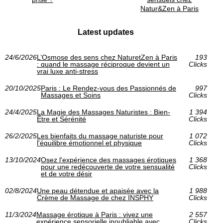
Natur&Zen à Paris
Latest updates
24/6/2026
L’Osmose des sens chez NaturetZen à Paris
193
: quand le massage réciproque devient un
Clicks
vrai luxe anti-stress
20/10/2025
Paris : Le Rendez-vous des Passionnés de
997
Massages et Soins
Clicks
24/4/2025
La Magie des Massages Naturistes : Bien-
1 394
Être et Sérénité
Clicks
26/2/2025
Les bienfaits du massage naturiste pour
1 072
l'équilibre émotionnel et physique
Clicks
13/10/2024
Osez l'expérience des massages érotiques
1 368
pour une redécouverte de votre sensualité
Clicks
et de votre désir
02/8/2024
Une peau détendue et apaisée avec la
1 988
Crème de Massage de chez INSPHY
Clicks
11/3/2024
Massage érotique à Paris : vivez une
2 557
expérience sensorielle inoubliable avec
Clicks