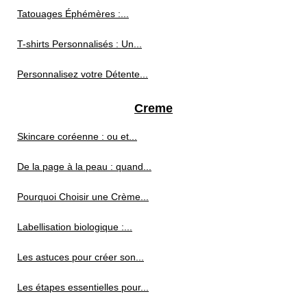
Tatouages Éphémères :...
T-shirts Personnalisés : Un...
Personnalisez votre Détente...
Creme
Skincare coréenne : ou et...
De la page à la peau : quand...
Pourquoi Choisir une Crème...
Labellisation biologique :...
Les astuces pour créer son...
Les étapes essentielles pour...