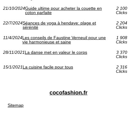
21/10/2024
Guide ultime pour acheter la couette en
2 100
coton parfaite
Clicks
22/7/2024
Séances de yoga à hendaye: plage et
2 204
sérénité
Clicks
11/4/2024
Les conseils de Faustine Verneuil pour une
1 908
vie harmonieuse et saine
Clicks
28/11/2021
La danse met en valeur le corps
3 370
Clicks
15/1/2021
La cuisine facile pour tous
2 316
Clicks
cocofashion.fr
Sitemap