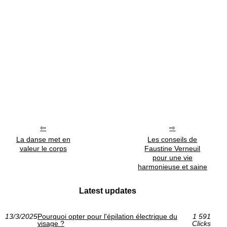
La danse met en
Les conseils de
valeur le corps
Faustine Verneuil
pour une vie
harmonieuse et saine
Latest updates
13/3/2025
Pourquoi opter pour l'épilation électrique du
1 591
visage ?
Clicks