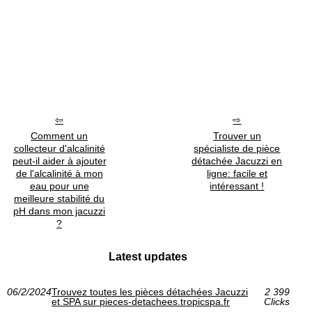
Comment un
Trouver un
collecteur d'alcalinité
spécialiste de pièce
peut-il aider à ajouter
détachée Jacuzzi en
de l'alcalinité à mon
ligne: facile et
eau pour une
intéressant !
meilleure stabilité du
pH dans mon jacuzzi
?
Latest updates
06/2/2024
Trouvez toutes les pièces détachées Jacuzzi
2 399
et SPA sur pieces-detachees.tropicspa.fr
Clicks