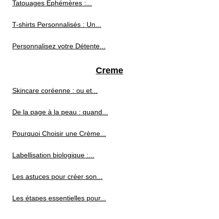
Tatouages Éphémères :...
T-shirts Personnalisés : Un...
Personnalisez votre Détente...
Creme
Skincare coréenne : ou et...
De la page à la peau : quand...
Pourquoi Choisir une Crème...
Labellisation biologique :...
Les astuces pour créer son...
Les étapes essentielles pour...