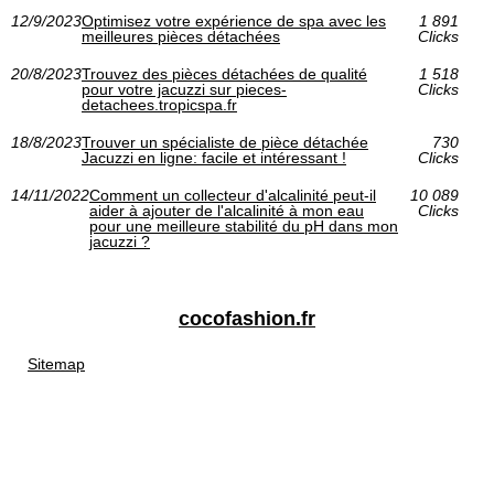
12/9/2023
Optimisez votre expérience de spa avec les
1 891
meilleures pièces détachées
Clicks
20/8/2023
Trouvez des pièces détachées de qualité
1 518
pour votre jacuzzi sur pieces-
Clicks
detachees.tropicspa.fr
18/8/2023
Trouver un spécialiste de pièce détachée
730
Jacuzzi en ligne: facile et intéressant !
Clicks
14/11/2022
Comment un collecteur d'alcalinité peut-il
10 089
aider à ajouter de l'alcalinité à mon eau
Clicks
pour une meilleure stabilité du pH dans mon
jacuzzi ?
cocofashion.fr
Sitemap