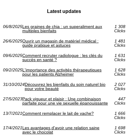
Latest updates
06/8/2025
Les graines de chia : un superaliment aux
1 308
multiples bienfaits
Clicks
26/6/2025
Ouvrir un magasin de matériel médical :
1 481
guide pratique et astuces
Clicks
09/6/2025
Comment recruter radiologue : les clés du
1 631
succès en santé ?
Clicks
09/2/2025
L'importance des activités thérapeutiques
1 628
pour les patients Alzheimer
Clicks
31/10/2024
Découvrez les bienfaits du soin naturel bio
2 027
pour votre beauté
Clicks
27/5/2023
Pack vigueur et plaisir : Une combinaison
447
parfaite pour une vie sexuelle épanouissante
Clicks
13/7/2021
Comment remplacer le lait de vache?
1 666
Clicks
17/4/2021
Les avantages d'avoir une relation saine
1 698
avec le chocolat
Clicks