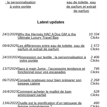
: la personnalisation
eau de toilette, eau
à votre portée
de parfum et extrait
de parfum
Latest updates
24/1/2026
Why the Hermès HAC A Dos GM is the
10 334
Ultimate Luxury Travel Bag
Clicks
09/4/2025
Les différences entre eau de toilette, eau de
1 572
parfum et extrait de parfum
Clicks
24/10/2024
Impression sur textile : la personnalisation à
2 406
votre portée
Clicks
13/7/2024
Sacs à main Jump : l'accessoire tendance et
746
fonctionnel pour vos escapades
Clicks
06/7/2024
Conseils pratiques pour bien préparer son
2 268
bagage cabine
Clicks
16/4/2023
Comment acheter le maillot de bain
528
amincissant parfait
Clicks
13/6/2022
Quelle est la signification d'un tatouage de
490
femme polynésienne ?
Clicks