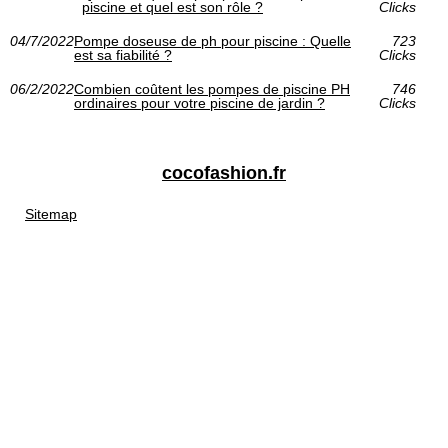
piscine et quel est son rôle ?
Clicks
04/7/2022
Pompe doseuse de ph pour piscine : Quelle
723
est sa fiabilité ?
Clicks
06/2/2022
Combien coûtent les pompes de piscine PH
746
ordinaires pour votre piscine de jardin ?
Clicks
cocofashion.fr
Sitemap