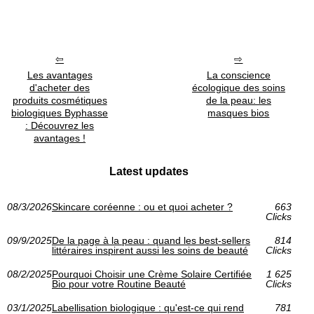
Les avantages
La conscience
d'acheter des
écologique des soins
produits cosmétiques
de la peau: les
biologiques Byphasse
masques bios
: Découvrez les
avantages !
Latest updates
08/3/2026
Skincare coréenne : ou et quoi acheter ?
663
Clicks
09/9/2025
De la page à la peau : quand les best-sellers
814
littéraires inspirent aussi les soins de beauté
Clicks
08/2/2025
Pourquoi Choisir une Crème Solaire Certifiée
1 625
Bio pour votre Routine Beauté
Clicks
03/1/2025
Labellisation biologique : qu'est-ce qui rend
781