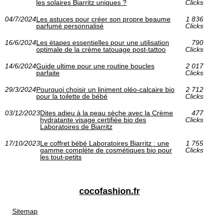
les solaires Biarritz uniques ?
Clicks
04/7/2024
Les astuces pour créer son propre beaume
1 836
parfumé personnalisé
Clicks
16/6/2024
Les étapes essentielles pour une utilisation
790
optimale de la crème tatouage post-tattoo
Clicks
14/6/2024
Guide ultime pour une routine boucles
2 017
parfaite
Clicks
29/3/2024
Pourquoi choisir un liniment oléo-calcaire bio
2 712
pour la toilette de bébé
Clicks
03/12/2023
Dites adieu à la peau sèche avec la Crème
477
hydratante visage certifiée bio des
Clicks
Laboratoires de Biarritz
17/10/2023
Le coffret bébé Laboratoires Biarritz : une
1 755
gamme complète de cosmétiques bio pour
Clicks
les tout-petits
cocofashion.fr
Sitemap