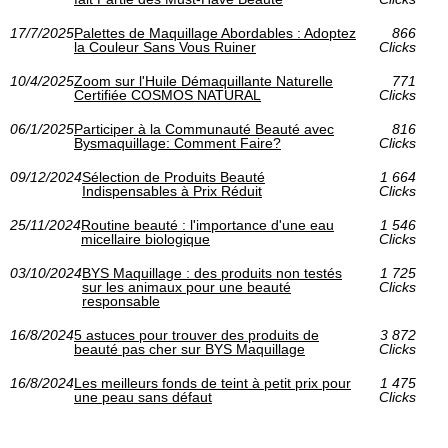
17/7/2025
Palettes de Maquillage Abordables : Adoptez
866
la Couleur Sans Vous Ruiner
Clicks
10/4/2025
Zoom sur l'Huile Démaquillante Naturelle
771
Certifiée COSMOS NATURAL
Clicks
06/1/2025
Participer à la Communauté Beauté avec
816
Bysmaquillage: Comment Faire?
Clicks
09/12/2024
Sélection de Produits Beauté
1 664
Indispensables à Prix Réduit
Clicks
25/11/2024
Routine beauté : l'importance d'une eau
1 546
micellaire biologique
Clicks
03/10/2024
BYS Maquillage : des produits non testés
1 725
sur les animaux pour une beauté
Clicks
responsable
16/8/2024
5 astuces pour trouver des produits de
3 872
beauté pas cher sur BYS Maquillage
Clicks
16/8/2024
Les meilleurs fonds de teint à petit prix pour
1 475
une peau sans défaut
Clicks