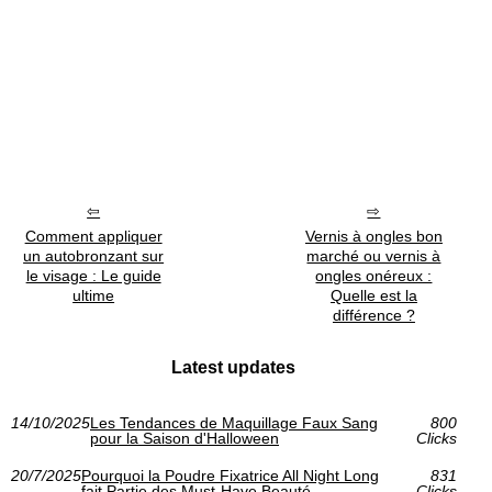
Comment appliquer
Vernis à ongles bon
un autobronzant sur
marché ou vernis à
le visage : Le guide
ongles onéreux :
ultime
Quelle est la
différence ?
Latest updates
14/10/2025
Les Tendances de Maquillage Faux Sang
800
pour la Saison d'Halloween
Clicks
20/7/2025
Pourquoi la Poudre Fixatrice All Night Long
831
fait Partie des Must-Have Beauté
Clicks