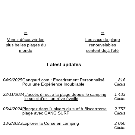
Venez découvrir les
Les sacs de plage
plus belles plages du
renouvelables
monde
sentent déjà l’été
Latest updates
04/9/2025
Gangsurf.com : Encadrement Personnalisé
816
Pour une Expérience Inoubliable
Clicks
22/11/2024
L'accès direct à la plage depuis le camping
1 433
le soleil d'or : un rêve éveillé
Clicks
05/4/2024
Plongez dans l'univers du surf à Biscarrosse
2 757
plage avec GANG SURF
Clicks
13/2/2023
Explorer la Corse en camping
2 060
Clicks