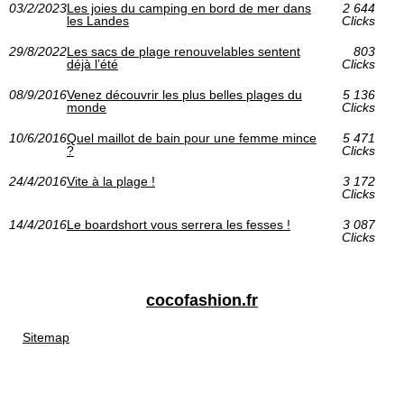
03/2/2023
Les joies du camping en bord de mer dans
2 644
les Landes
Clicks
29/8/2022
Les sacs de plage renouvelables sentent
803
déjà l’été
Clicks
08/9/2016
Venez découvrir les plus belles plages du
5 136
monde
Clicks
10/6/2016
Quel maillot de bain pour une femme mince
5 471
?
Clicks
24/4/2016
Vite à la plage !
3 172
Clicks
14/4/2016
Le boardshort vous serrera les fesses !
3 087
Clicks
cocofashion.fr
Sitemap