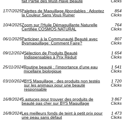
fait Partie des Must-Have Beauté
Clicks
17/7/2025
Palettes de Maquillage Abordables : Adoptez
854
la Couleur Sans Vous Ruiner
Clicks
10/4/2025
Zoom sur l'Huile Démaquillante Naturelle
764
Certifiée COSMOS NATURAL
Clicks
06/1/2025
Participer à la Communauté Beauté avec
807
Bysmaquillage: Comment Faire?
Clicks
09/12/2024
Sélection de Produits Beauté
1 654
Indispensables à Prix Réduit
Clicks
25/11/2024
Routine beauté : l'importance d'une eau
1 541
micellaire biologique
Clicks
03/10/2024
BYS Maquillage : des produits non testés
1 720
sur les animaux pour une beauté
Clicks
responsable
16/8/2024
5 astuces pour trouver des produits de
3 867
beauté pas cher sur BYS Maquillage
Clicks
16/8/2024
Les meilleurs fonds de teint à petit prix pour
1 473
une peau sans défaut
Clicks