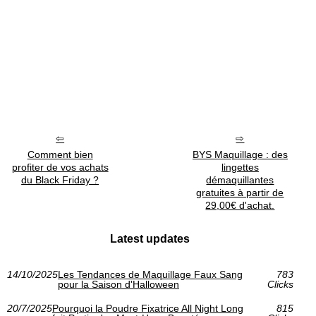
Comment bien
BYS Maquillage : des
profiter de vos achats
lingettes
du Black Friday ?
démaquillantes
gratuites à partir de
29,00€ d'achat.
Latest updates
14/10/2025
Les Tendances de Maquillage Faux Sang
783
pour la Saison d'Halloween
Clicks
20/7/2025
Pourquoi la Poudre Fixatrice All Night Long
815