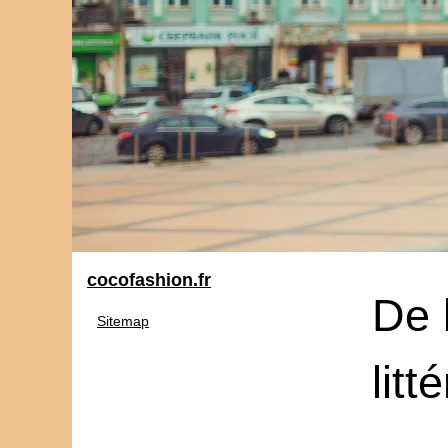
cocofashion.fr
De 
Sitemap
litt