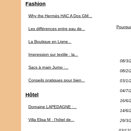
Fashion
Why the Hermès HAC A Dos GM...
Pourquo
Les différences entre eau de...
La Boutique en Ligne...
Impression sur textile : la...
08/3/
Sacs à main Jump :...
08/2/
Conseils pratiques pour bien...
03/1/
04/7/
Hôtel
16/6/
Domaine LAPEDAGNE :...
14/6/
Villa Elisa M : l’hôtel de...
29/3/
03/12