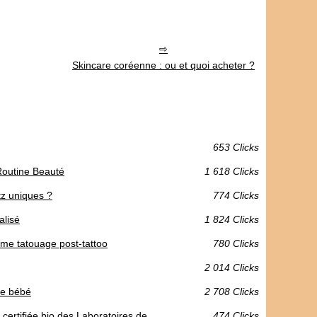
Skincare coréenne : ou et quoi acheter ?
653 Clicks
 Routine Beauté
1 618 Clicks
itz uniques ?
774 Clicks
alisé
1 824 Clicks
rème tatouage post-tattoo
780 Clicks
2 014 Clicks
 de bébé
2 708 Clicks
certifiée bio des Laboratoires de
474 Clicks