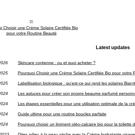
i Choisir une Crème Solaire Certifiée Bio
pour votre Routine Beauté
Latest updates
2026
Skincare coréenne : ou et quoi acheter ?
2025
Pourquoi Choisir une Crème Solaire Certifiée Bio pour votre
2025
Labellisation biologique : qu'est-ce qui rend les solaires Biarr
2024
Les astuces pour créer son propre beaume parfumé personn
2024
Les étapes essentielles pour une utilisation optimale de la c
2024
Guide ultime pour une routine boucles parfaite
2024
Pourquoi choisir un liniment oléo-calcaire bio pour la toilette
/2023
Dites adieu à la peau sèche avec la Crème hydratante visage 