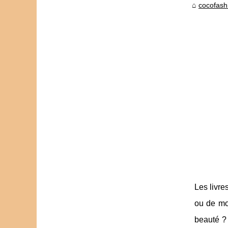
cocofashi
Les livre
ou de mo
beauté ? 