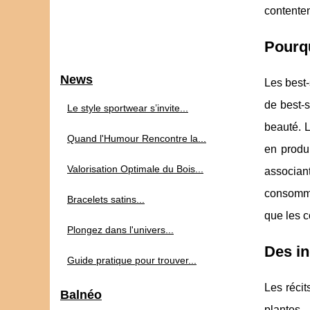
contenten
Pourqu
News
Les best-s
de best-s
Le style sportwear s’invite...
beauté. L
Quand l'Humour Rencontre la...
en produi
Valorisation Optimale du Bois...
associan
consomma
Bracelets satins...
que les c
Plongez dans l'univers...
Des in
Guide pratique pour trouver...
Les récit
Balnéo
plantes,