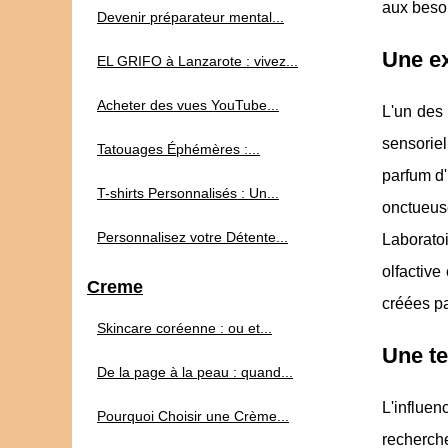
aux besoi
Devenir préparateur mental...
Une ex
EL GRIFO à Lanzarote : vivez...
Acheter des vues YouTube...
L'un des 
sensoriel
Tatouages Éphémères :...
parfum d'
T-shirts Personnalisés : Un...
onctueuse
Personnalisez votre Détente...
Laboratoi
olfactive
Creme
créées pa
Skincare coréenne : ou et...
Une te
De la page à la peau : quand...
L'influen
Pourquoi Choisir une Crème...
recherche