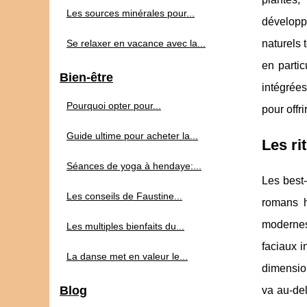
Les sources minérales pour...
développe
Se relaxer en vacance avec la...
naturels 
en partic
Bien-être
intégrée
Pourquoi opter pour...
pour offr
Guide ultime pour acheter la...
Les ri
Séances de yoga à hendaye:...
Les best-
Les conseils de Faustine...
romans h
modernes
Les multiples bienfaits du...
faciaux i
La danse met en valeur le...
dimension
Blog
va au-del