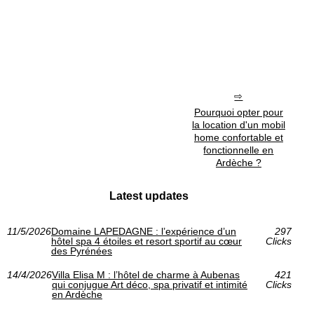
Pourquoi opter pour
la location d'un mobil
home confortable et
fonctionnelle en
Ardèche ?
Latest updates
11/5/2026
Domaine LAPEDAGNE : l’expérience d’un
297
hôtel spa 4 étoiles et resort sportif au cœur
Clicks
des Pyrénées
14/4/2026
Villa Elisa M : l’hôtel de charme à Aubenas
421
qui conjugue Art déco, spa privatif et intimité
Clicks
en Ardèche