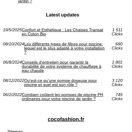
jardin ?
Latest updates
19/5/2025
Confort et Esthétique : Les Chaises Transat
1 511
en Coton Bio
Clicks
08/10/2024
Les différents types de filtres pour piscine:
690
lequel est le plus adapté à votre installation
Clicks
?
06/8/2024
Conseils d'entretien pour garantir la
1 801
durabilité de votre système de chauffage à
Clicks
eau chaude
08/12/2022
Qu'est-ce qu'une pompe doseuse pour
3 120
piscine et quel est son rôle ?
Clicks
06/2/2022
Combien coûtent les pompes de piscine PH
745
ordinaires pour votre piscine de jardin ?
Clicks
cocofashion.fr
Sitemap