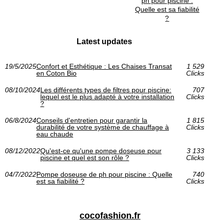
ph pour piscine :
Quelle est sa fiabilité
?
Latest updates
19/5/2025
Confort et Esthétique : Les Chaises Transat
1 529
en Coton Bio
Clicks
08/10/2024
Les différents types de filtres pour piscine:
707
lequel est le plus adapté à votre installation
Clicks
?
06/8/2024
Conseils d'entretien pour garantir la
1 815
durabilité de votre système de chauffage à
Clicks
eau chaude
08/12/2022
Qu'est-ce qu'une pompe doseuse pour
3 133
piscine et quel est son rôle ?
Clicks
04/7/2022
Pompe doseuse de ph pour piscine : Quelle
740
est sa fiabilité ?
Clicks
cocofashion.fr