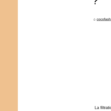
?
cocofashi
La filtra