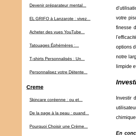
Devenir préparateur mental...
d'utilisa
votre pis
EL GRIFO à Lanzarote : vivez...
finesse d
Acheter des vues YouTube...
l'efficac
Tatouages Éphémères :...
options d
notre lar
T-shirts Personnalisés : Un...
limpide e
Personnalisez votre Détente...
Invest
Creme
Investir 
Skincare coréenne : ou et...
utilisate
De la page à la peau : quand...
chimiques
Pourquoi Choisir une Crème...
En conc