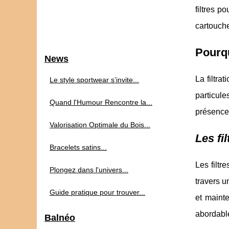
filtres p
cartouche
Pourqu
News
La filtra
Le style sportwear s’invite...
particule
Quand l'Humour Rencontre la...
présence 
Valorisation Optimale du Bois...
Les fi
Bracelets satins...
Les filtr
Plongez dans l'univers...
travers u
Guide pratique pour trouver...
et mainte
abordable
Balnéo