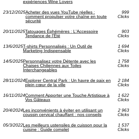
expériences Wine Lovers
23/12/2025
Acheter des vues YouTube réelles :
999
comment propulser votre chaîne en toute
Clicks
sécurité
20/11/2025
Tatouages Éphémères : L'Accessoire
903
Tendance de l'Été
Clicks
13/6/2025
T-shirts Personnalisés : Un Outil de
1 694
Marketing Indispensable
Clicks
14/5/2025
Personnalisez votre Détente avec les
1 758
Chaises Chiliennes aux Toiles
Clicks
Interchangeables
28/11/2024
Explorer Central Park : Un havre de paix en
2 184
plein cœur de la ville
Clicks
16/11/2024
Comment Apporter une Touche Artistique à
1 622
Vos Gâteaux
Clicks
20/4/2024
Les inconvénients à éviter en utilisant un
2 963
coussin cervical chauffant : nos conseils
Clicks
05/3/2022
Les meilleurs ustensiles de cuisson pour la
1 537
cuisine : Guide complet
Clicks