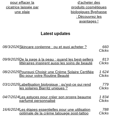
pour effacer la
d'acheter des
cicatrice laissée par
produits cosmétiques
une plaie
biologiques Byphasse
: Découvrez les
avantages !
Latest updates
08/3/2026
Skincare coréenne : ou et quoi acheter ?
660
Clicks
09/9/2025
De la page à la peau : quand les best-sellers
813
littéraires inspirent aussi les soins de beauté
Clicks
08/2/2025
Pourquoi Choisir une Crème Solaire Certifiée
1 624
Bio pour votre Routine Beauté
Clicks
03/1/2025
Labellisation biologique : qu'est-ce qui rend
779
les solaires Biarritz uniques ?
Clicks
04/7/2024
Les astuces pour créer son propre beaume
1 834
parfumé personnalisé
Clicks
16/6/2024
Les étapes essentielles pour une utilisation
788
optimale de la crème tatouage post-tattoo
Clicks