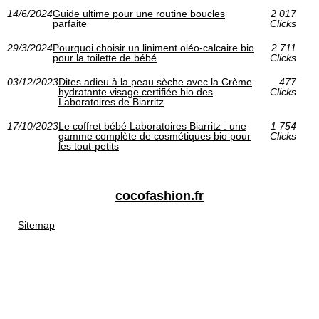
14/6/2024
Guide ultime pour une routine boucles
2 017
parfaite
Clicks
29/3/2024
Pourquoi choisir un liniment oléo-calcaire bio
2 711
pour la toilette de bébé
Clicks
03/12/2023
Dites adieu à la peau sèche avec la Crème
477
hydratante visage certifiée bio des
Clicks
Laboratoires de Biarritz
17/10/2023
Le coffret bébé Laboratoires Biarritz : une
1 754
gamme complète de cosmétiques bio pour
Clicks
les tout-petits
cocofashion.fr
Sitemap