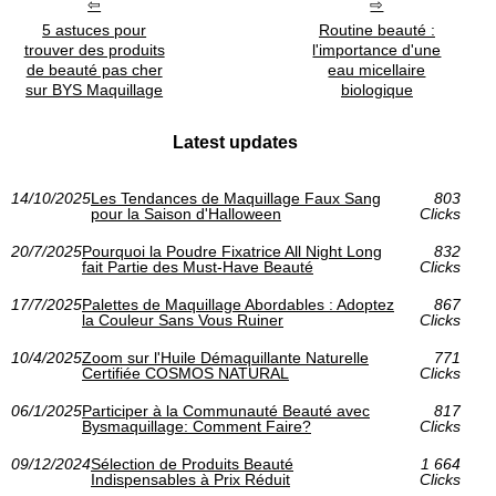
5 astuces pour
Routine beauté :
trouver des produits
l'importance d'une
de beauté pas cher
eau micellaire
sur BYS Maquillage
biologique
Latest updates
14/10/2025
Les Tendances de Maquillage Faux Sang
803
pour la Saison d'Halloween
Clicks
20/7/2025
Pourquoi la Poudre Fixatrice All Night Long
832
fait Partie des Must-Have Beauté
Clicks
17/7/2025
Palettes de Maquillage Abordables : Adoptez
867
la Couleur Sans Vous Ruiner
Clicks
10/4/2025
Zoom sur l'Huile Démaquillante Naturelle
771
Certifiée COSMOS NATURAL
Clicks
06/1/2025
Participer à la Communauté Beauté avec
817
Bysmaquillage: Comment Faire?
Clicks
09/12/2024
Sélection de Produits Beauté
1 664
Indispensables à Prix Réduit
Clicks