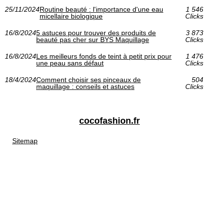
25/11/2024
Routine beauté : l'importance d'une eau
1 546
micellaire biologique
Clicks
16/8/2024
5 astuces pour trouver des produits de
3 873
beauté pas cher sur BYS Maquillage
Clicks
16/8/2024
Les meilleurs fonds de teint à petit prix pour
1 476
une peau sans défaut
Clicks
18/4/2024
Comment choisir ses pinceaux de
504
maquillage : conseils et astuces
Clicks
cocofashion.fr
Sitemap