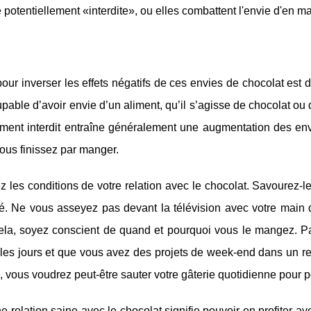
e potentiellement «interdite», ou elles combattent l'envie d'en m
our inverser les effets négatifs de ces envies de chocolat est d
upable d’avoir envie d’un aliment, qu’il s’agisse de chocolat ou
ment interdit entraîne généralement une augmentation des envi
ous finissez par manger.
z les conditions de votre relation avec le chocolat. Savourez-le
ité. Ne vous asseyez pas devant la télévision avec votre mai
cela, soyez conscient de quand et pourquoi vous le mangez. P
s les jours et que vous avez des projets de week-end dans un 
 vous voudrez peut-être sauter votre gâterie quotidienne pour
e relation saine avec le chocolat signifie pouvoir en profiter av