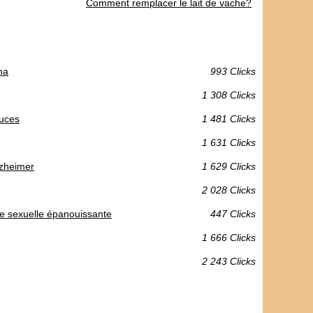
Comment remplacer le lait de vache?
na
993 Clicks
1 308 Clicks
tuces
1 481 Clicks
1 631 Clicks
lzheimer
1 629 Clicks
2 028 Clicks
vie sexuelle épanouissante
447 Clicks
1 666 Clicks
2 243 Clicks