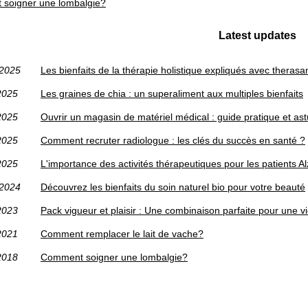
soigner une lombalgie?
Latest updates
/2025
Les bienfaits de la thérapie holistique expliqués avec therasa
2025
Les graines de chia : un superaliment aux multiples bienfaits
2025
Ouvrir un magasin de matériel médical : guide pratique et as
2025
Comment recruter radiologue : les clés du succès en santé ?
2025
L'importance des activités thérapeutiques pour les patients A
/2024
Découvrez les bienfaits du soin naturel bio pour votre beauté
2023
Pack vigueur et plaisir : Une combinaison parfaite pour une 
2021
Comment remplacer le lait de vache?
2018
Comment soigner une lombalgie?