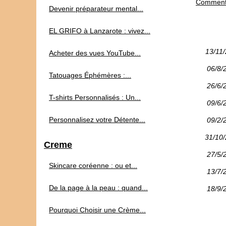
Comment 
Devenir préparateur mental...
EL GRIFO à Lanzarote : vivez...
13/11
Acheter des vues YouTube...
06/8/
Tatouages Éphémères :...
26/6/
T-shirts Personnalisés : Un...
09/6/
Personnalisez votre Détente...
09/2/
31/10
Creme
27/5/
Skincare coréenne : ou et...
13/7/
De la page à la peau : quand...
18/9/
Pourquoi Choisir une Crème...