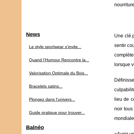
nourritur
News
Une clé p
sentir co
Le style sportwear s’invite...
complète
Quand l'Humour Rencontre la...
lorsque v
Valorisation Optimale du Bois...
Définisse
Bracelets satins...
culpabil
lieu de 
Plongez dans l'univers...
noir tou
Guide pratique pour trouver...
mondiale,
Balnéo
«Avoir un