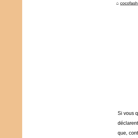
cocofashi
Si vous q
déclarent
que, con