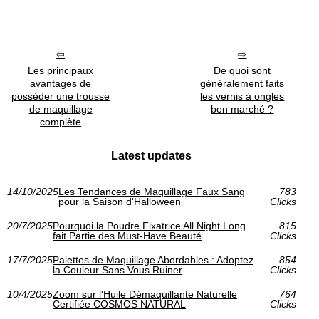
Les principaux
De quoi sont
avantages de
généralement faits
posséder une trousse
les vernis à ongles
de maquillage
bon marché ?
complète
Latest updates
14/10/2025
Les Tendances de Maquillage Faux Sang
783
pour la Saison d'Halloween
Clicks
20/7/2025
Pourquoi la Poudre Fixatrice All Night Long
815
fait Partie des Must-Have Beauté
Clicks
17/7/2025
Palettes de Maquillage Abordables : Adoptez
854
la Couleur Sans Vous Ruiner
Clicks
10/4/2025
Zoom sur l'Huile Démaquillante Naturelle
764
Certifiée COSMOS NATURAL
Clicks