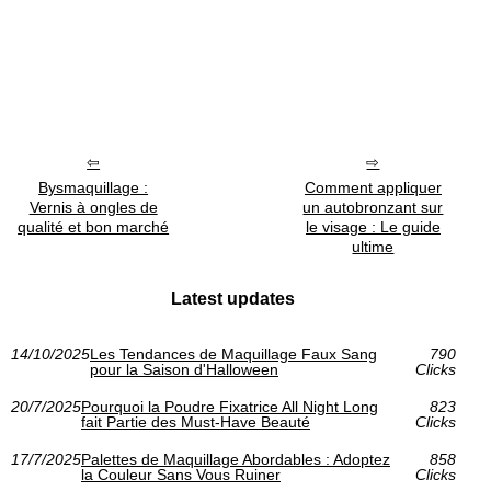
Bysmaquillage :
Comment appliquer
Vernis à ongles de
un autobronzant sur
qualité et bon marché
le visage : Le guide
ultime
Latest updates
14/10/2025
Les Tendances de Maquillage Faux Sang
790
pour la Saison d'Halloween
Clicks
20/7/2025
Pourquoi la Poudre Fixatrice All Night Long
823
fait Partie des Must-Have Beauté
Clicks
17/7/2025
Palettes de Maquillage Abordables : Adoptez
858
la Couleur Sans Vous Ruiner
Clicks