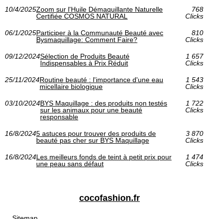
10/4/2025
Zoom sur l'Huile Démaquillante Naturelle
768
Certifiée COSMOS NATURAL
Clicks
06/1/2025
Participer à la Communauté Beauté avec
810
Bysmaquillage: Comment Faire?
Clicks
09/12/2024
Sélection de Produits Beauté
1 657
Indispensables à Prix Réduit
Clicks
25/11/2024
Routine beauté : l'importance d'une eau
1 543
micellaire biologique
Clicks
03/10/2024
BYS Maquillage : des produits non testés
1 722
sur les animaux pour une beauté
Clicks
responsable
16/8/2024
5 astuces pour trouver des produits de
3 870
beauté pas cher sur BYS Maquillage
Clicks
16/8/2024
Les meilleurs fonds de teint à petit prix pour
1 474
une peau sans défaut
Clicks
cocofashion.fr
Sitemap